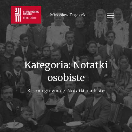
Skip
to
Mirosław Frączek
content
Kategoria:
Notatki
osobiste
Strona główna
Notatki osobiste