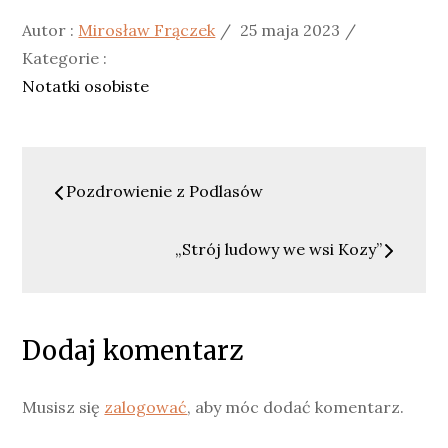
Posted
Kategorie
Autor :
Mirosław Frączek
25 maja 2023
on
:
Kategorie :
Notatki osobiste
Nawigacja
Pozdrowienie z Podlasów
wpisu
„Strój ludowy we wsi Kozy”
Dodaj komentarz
Musisz się
zalogować
, aby móc dodać komentarz.