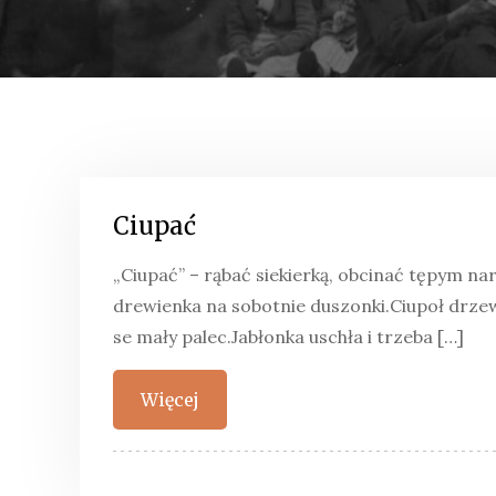
Ciupać
„Ciupać” – rąbać siekierką, obcinać tępym na
drewienka na sobotnie duszonki.Ciupoł drzewo
se mały palec.Jabłonka uschła i trzeba […]
Więcej