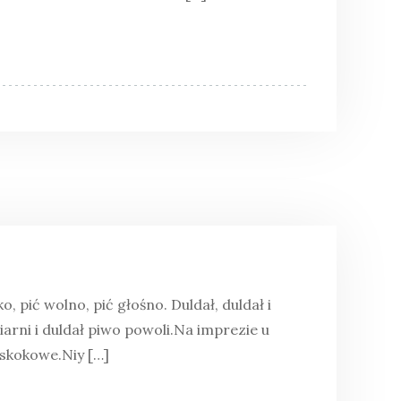
ko, pić wolno, pić głośno. Duldał, duldał i
iarni i duldał piwo powoli.Na imprezie u
yskokowe.Niy […]