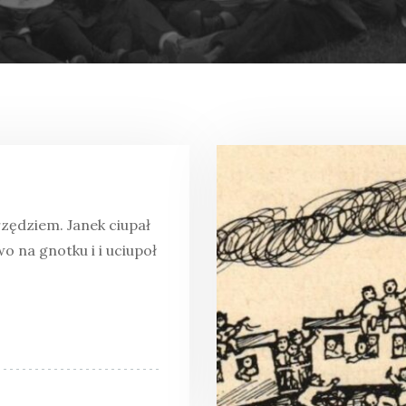
rzędziem. Janek ciupał
 na gnotku i i uciupoł