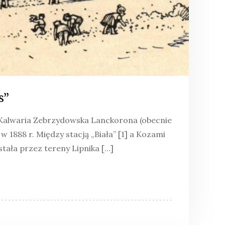
s”
o-Kalwaria Zebrzydowska Lanckorona (obecnie
 w 1888 r. Między stacją „Biała” [1] a Kozami
tała przez tereny Lipnika […]