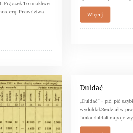
M. Frączek To urokliwe
tmosferą. Prawdziwa
Więcej
Duldać
„Duldać” – pić, pić szyb
wyduldał.Siedział w piw
Janka duldali napoje w