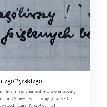
ntego Byrskiego
im dorobku pozostawił również aforyzmy,
niami”. Z pewnością zasługują one – tak jak
owszechnienia. Te krótkie i […]