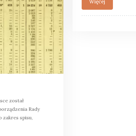
Więcej
sce został
porządzenia Rady
o zakres spisu,