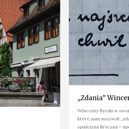
„Zdania” Wince
Wincenty Byrski w swo
które sam nazywał „zda
spuścizna liryczna – up