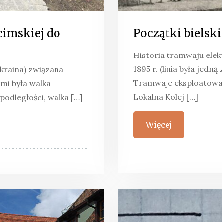
cimskiej do
Początki bielsk
Historia tramwaju elek
1895 r. (linia była jedn
Ukraina) związana
Tramwaje eksploatował
mi była walka
Lokalna Kolej […]
podległości, walka […]
Więcej