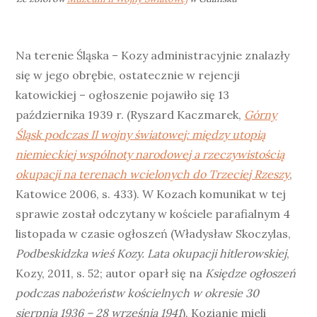
Na terenie Śląska – Kozy administracyjnie znalazły
się w jego obrębie, ostatecznie w rejencji
katowickiej – ogłoszenie pojawiło się 13
października 1939 r. (Ryszard Kaczmarek,
Górny
Śląsk podczas II wojny światowej: między utopią
niemieckiej wspólnoty narodowej a rzeczywistością
okupacji na terenach wcielonych do Trzeciej Rzeszy
,
Katowice 2006, s. 433). W Kozach komunikat w tej
sprawie został odczytany w kościele parafialnym 4
listopada w czasie ogłoszeń (Władysław Skoczylas,
Podbeskidzka wieś Kozy. Lata okupacji hitlerowskiej
,
Kozy, 2011, s. 52; autor oparł się na
Księdze ogłoszeń
podczas nabożeństw kościelnych w okresie 30
sierpnia 1936 – 28 września 1941
). Kozianie mieli