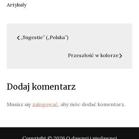
Artykuły
Nawigacja
„Sugestie” („Polska”)
wpisu
Przeszłość w kolorze
Dodaj komentarz
Musisz się
zalogować
, aby móc dodać komentarz.
Copyright © 2026
O dawnej i niedawnej