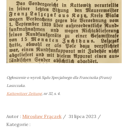
Ogłoszenie o wyrok Sądu Specjalnego dla Franciszka (Franz)
Laszczaka.
Kattowitzer Zeitung
, nr 32, s. 4.
Posted
Kategorie
Autor :
Mirosław Frączek
31 lipca 2023
on
:
Kategorie :