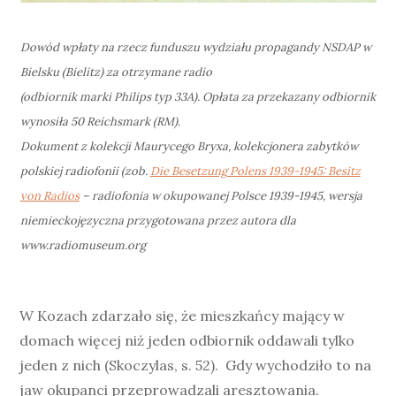
Dowód wpłaty na rzecz funduszu wydziału propagandy NSDAP w
Bielsku (Bielitz) za otrzymane radio
(odbiornik marki Philips typ 33A). Opłata za przekazany odbiornik
wynosiła 50 Reichsmark (RM).
Dokument z kolekcji Maurycego Bryxa, kolekcjonera zabytków
polskiej radiofonii (zob.
Die Besetzung Polens 1939-1945: Besitz
von Radios
– radiofonia w okupowanej Polsce 1939-1945, wersja
niemieckojęzyczna przygotowana przez autora dla
www.radiomuseum.org
W Kozach zdarzało się, że mieszkańcy mający w
domach więcej niż jeden odbiornik oddawali tylko
jeden z nich (Skoczylas, s. 52). Gdy wychodziło to na
jaw okupanci przeprowadzali aresztowania.