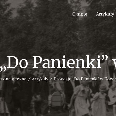
O mnie
Artykuły
 „Do Panienki”
trona główna
Artykuły
Procesje „Do Panienki” w Koza