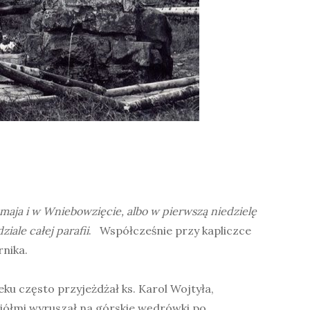
 maja i w Wniebowzięcie, albo w pierwszą niedzielę
iale całej parafii
. Współcześnie przy kapliczce
rnika.
ieku często przyjeżdżał ks. Karol Wojtyła,
iółmi wyruszał na górskie wędrówki po