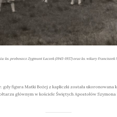
ża: ks. proboszcz Zygmunt Łaczek (1945-1957) oraz ks. wikary Franciszek 
 gdy figura Matki Bożej z kapliczki została ukoronowana 
ołtarzu głównym w kościele Świętych Apostołów Szymona i 