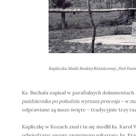
Kapliczka Matki Boskiej Różańcowej „Pod Panien
Ks. Buchała zapisał w parafialnych dokumentach z
października po południu wyrusza procesja – w maju
odprawiane są msze święte – tradycyjnie trzy razy
Kapliczkę w Kozach znał i tu się modlił ks. Karol 
odwiedzając swego znajomego wikarego, ks. Fran