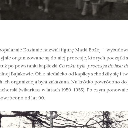
popularnie Kozianie nazwali figurę Matki Bożej – wybudowa
yjnie organizowane są do niej procesje, których początki s
tuż po powstaniu kapliczki
Co roku była procesya do lasu do
ialnej Bujakowie. Obie niedaleko od kaplicy schodziły się i
 ich organizacja była zakazana. Na krótko powrócono do ni
Macherski (wikariusz w latach 1950-1955). Po czym ponown
powrócono od lat 90.