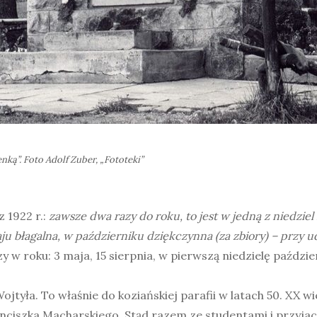
ką”. Foto Adolf Zuber, „Fototeki”
 1922 r.:
zawsze dwa razy do roku, to jest w jedną z niedziel
 błagalna, w październiku dziękczynna (za zbiory) – przy udz
 w roku: 3 maja, 15 sierpnia, w pierwszą niedzielę paździe
Wojtyła. To właśnie do koziańskiej parafii w latach 50. XX w
ciszka Macharskiego. Stąd razem ze studentami i przyjac