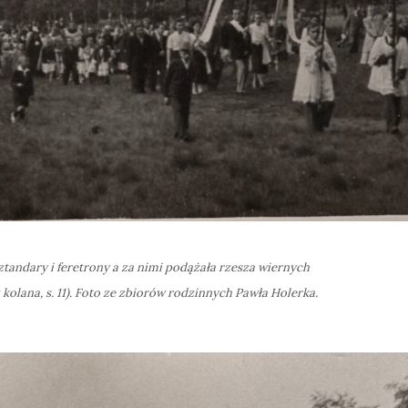
sztandary i feretrony a za nimi podążała rzesza wiernych
 kolana
, s. 11). Foto ze zbiorów rodzinnych Pawła Holerka.