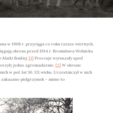
na w 1908 r. przyciąga co roku rzesze wiernych,
ięgają okresu przed 1914 r. Bronisława Wolnicka
 Matki Boskiej
.
[1]
Procesje wyruszały spod
 tworzyły jedno zgromadzenie.
[2]
W okresie
ch w poł. lat 50. XX wieku. Uczestniczył w nich
ie zakazano pielgrzymek – mimo to