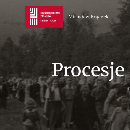
Skip
to
Mirosław Frączek
content
Procesje
S