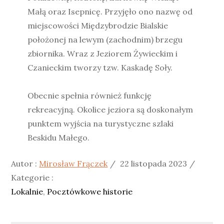
Małą oraz Isepnicę. Przyjęło ono nazwę od
miejscowości Międzybrodzie Bialskie
położonej na lewym (zachodnim) brzegu
zbiornika. Wraz z Jeziorem Żywieckim i
Czanieckim tworzy tzw. Kaskadę Soły.
Obecnie spełnia również funkcję
rekreacyjną. Okolice jeziora są doskonałym
punktem wyjścia na turystyczne szlaki
Beskidu Małego.
Posted
Katego
Autor :
Mirosław Frączek
22 listopada 2023
on
:
Kategorie :
Lokalnie
Pocztówkowe historie