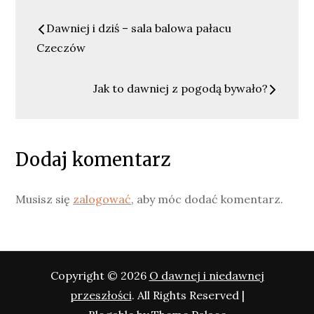
Nawigacja
Dawniej i dziś – sala balowa pałacu
wpisu
Czeczów
Jak to dawniej z pogodą bywało?
Dodaj komentarz
Musisz się
zalogować
, aby móc dodać komentarz.
Copyright © 2026
O dawnej i niedawnej
przeszłości
. All Rights Reserved |