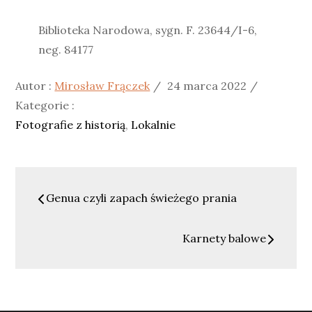
Biblioteka Narodowa, sygn. F. 23644/I-6,
neg. 84177
Posted
Kategori
Autor :
Mirosław Frączek
24 marca 2022
on
:
Kategorie :
Fotografie z historią
Lokalnie
Nawigacja
Genua czyli zapach świeżego prania
wpisu
Karnety balowe