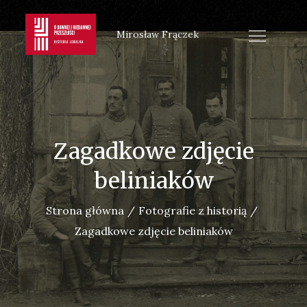
Skip
to
Mirosław Frączek
content
Zagadkowe zdjęcie
beliniaków
Strona główna
Fotografie z historią
Zagadkowe zdjęcie beliniaków