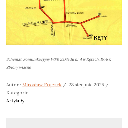
Schemat komunikacyjny WPK Zakładu nr 4 w Kętach, 1978 r.
Zbiory własne
Posted
Kategor
Autor :
Mirosław Frączek
28 sierpnia 2025
on
:
Kategorie :
Artykuły
Nawigacja