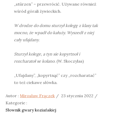
„stürzen” – przewrócić. Używane również
wśród górali żywieckich.
W drodze do domu sturzył kolegę z klasy tak
mocno, że wpadł do kałuży. Wyszedł z niej
cały ufajdany.
Sturzył kolege, a tyn sie kopyrtnoł i
rozcharatoł se kolano.
(W. Skoczylas)
„Ufajdany”, „kopyrtnąć” czy „rozcharatać”
to też ciekawe słówka.
Posted
Kategor
Autor :
Mirosław Frączek
23 stycznia 2022
on
:
Kategorie :
Słownik gwary koziańskiej