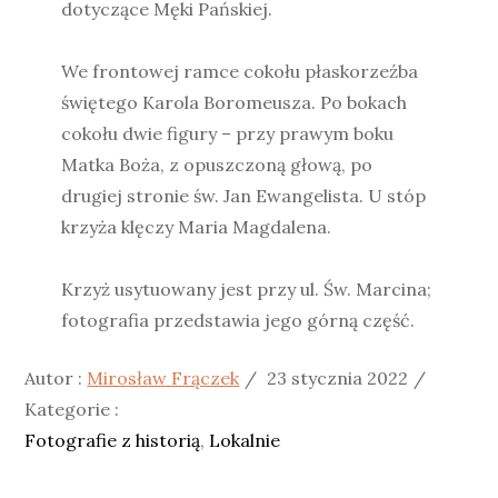
dotyczące Męki Pańskiej.
We frontowej ramce cokołu płaskorzeźba
świętego Karola Boromeusza. Po bokach
cokołu dwie figury – przy prawym boku
Matka Boża, z opuszczoną głową, po
drugiej stronie św. Jan Ewangelista. U stóp
krzyża klęczy Maria Magdalena.
Krzyż usytuowany jest przy ul. Św. Marcina;
fotografia przedstawia jego górną część.
Posted
Kategor
Autor :
Mirosław Frączek
23 stycznia 2022
on
:
Kategorie :
Fotografie z historią
Lokalnie