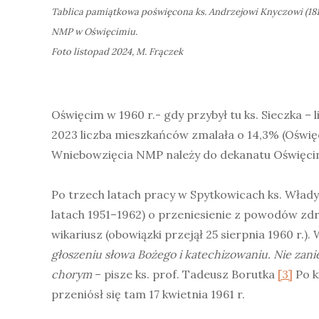
Tablica pamiątkowa poświęcona ks. Andrzejowi Knyczowi (181
NMP w Oświęcimiu.
Foto listopad 2024, M. Frączek
Oświęcim w 1960 r.- gdy przybył tu ks. Sieczka –
2023 liczba mieszkańców zmalała o 14,3% (Oświę
Wniebowzięcia NMP należy do dekanatu Oświęcim 
Po trzech latach pracy w Spytkowicach ks. Włady
latach 1951–1962) o przeniesienie z powodów zdr
wikariusz (obowiązki przejął 25 sierpnia 1960 r.).
głoszeniu słowa Bożego i katechizowaniu. Nie zanie
chorym
– pisze ks. prof. Tadeusz Borutka
[3]
Po k
przeniósł się tam 17 kwietnia 1961 r.