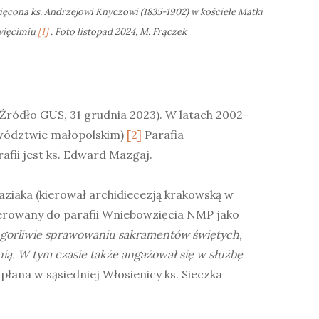
ięcona ks. Andrzejowi Knyczowi (1835-1902) w kościele Matki
więcimiu
[1]
. Foto listopad 2024, M. Frączek
(Źródło GUS, 31 grudnia 2023). W latach 2002-
jewództwie małopolskim)
[2]
Parafia
fii jest ks. Edward Mazgaj.
aziaka (kierował archidiecezją krakowską w
kierowany do parafii Wniebowzięcia NMP jako
ę gorliwie sprawowaniu sakramentów świętych,
nią. W tym czasie także angażował się w służbę
łana w sąsiedniej Włosienicy ks. Sieczka