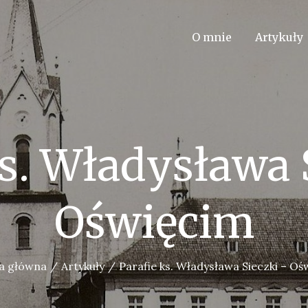
O mnie
Artykuły
ks. Władysława 
Oświęcim
a główna
Artykuły
Parafie ks. Władysława Sieczki – Oś