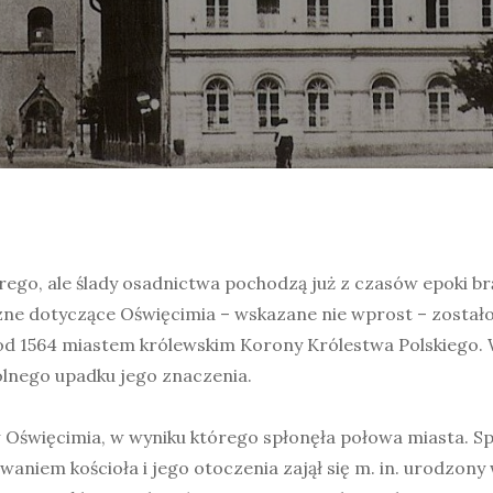
ego, ale ślady osadnictwa pochodzą już z czasów epoki br
zne dotyczące Oświęcimia – wskazane nie wprost – został
 a od 1564 miastem królewskim Korony Królestwa Polskiego
olnego upadku jego znaczenia.
w Oświęcimia, w wyniku którego spłonęła połowa miasta. Sp
iem kościoła i jego otoczenia zajął się m. in. urodzony 