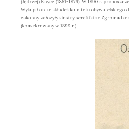
(Jędrzej) Knycz (1861-1876). W 1890 r. proboszc
Wykupił on ze składek komitetu obywatelskiego d
zakonny założyły siostry serafitki ze Zgromadze
(konsekrowany w 1899 r.).