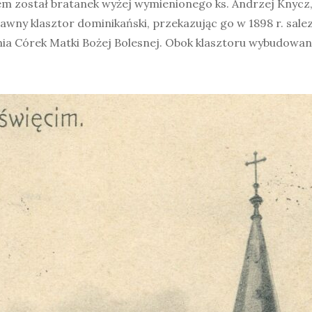
zem został bratanek wyżej wymienionego ks. Andrzej Knycz, 
awny klasztor dominikański, przekazując go w 1898 r. sal
nia Córek Matki Bożej Bolesnej. Obok klasztoru wybudowano