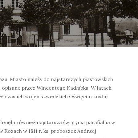
ązu. Miasto należy do najstarszych piastowskich
o opisane przez Wincentego Kadłubka. W latach
. W czasach wojen szwedzkich Oświęcim został
łonęła również najstarsza świątynia parafialna w
w Kozach w 1811 r. ks. proboszcz Andrzej