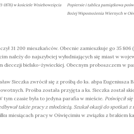
1-1876) w kościele Wniebowzięcia
Popiersie i tablica pamiątkowa pośw
Bożej Wspomożenia Wiernych w Oś
 liczył 31 200 mieszkańców. Obecnie zamieszkuje go 35 806 
cim należy do najszybciej wyludniających się miast w wo
diecezji bielsko-żywieckiej. Obecnym proboszczem w para
sław Sieczka zwrócił się z prośbą do ks. abpa Eugeniusza B
owotnych. Prośba została przyjęta a ks. Sieczka został s
 W tym czasie była to jedyna parafia w mieście.
Poświęcił si
dbywał także pracy z młodzieżą. Szukał okazji do spotkań z 
ilku miesiącach pracy w Oświęcimiu w związku z brakiem kap