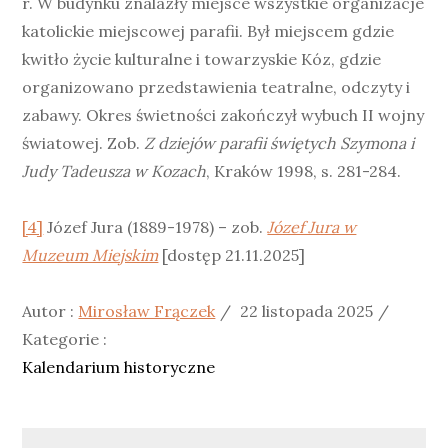
r. W budynku znalazły miejsce wszystkie organizacje
katolickie miejscowej parafii. Był miejscem gdzie
kwitło życie kulturalne i towarzyskie Kóz, gdzie
organizowano przedstawienia teatralne, odczyty i
zabawy. Okres świetności zakończył wybuch II wojny
światowej. Zob.
Z dziejów parafii świętych Szymona i
Judy Tadeusza w Kozach
, Kraków 1998, s. 281-284.
[4]
Józef Jura (1889-1978) – zob.
Józef Jura w
Muzeum Miejskim
[dostęp 21.11.2025]
Posted
Katego
Autor :
Mirosław Frączek
22 listopada 2025
on
:
Kategorie :
Kalendarium historyczne