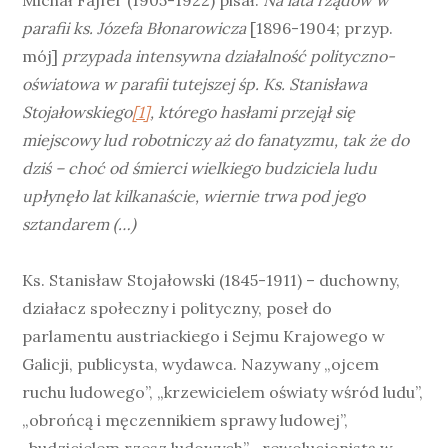
Michał Fajfer (1905-1922) pisał:
Na lata rządów w
parafii ks. Józefa Błonarowicza
[1896-1904; przyp.
mój]
przypada intensywna działalność polityczno-
oświatowa w parafii tutejszej śp. Ks. Stanisława
Stojałowskiego
[1]
, którego hasłami przejął się
miejscowy lud robotniczy aż do fanatyzmu, tak że do
dziś – choć od śmierci wielkiego budziciela ludu
upłynęło lat kilkanaście, wiernie trwa pod jego
sztandarem (…)
Ks. Stanisław Stojałowski (1845-1911) – duchowny,
działacz społeczny i polityczny, poseł do
parlamentu austriackiego i Sejmu Krajowego w
Galicji, publicysta, wydawca. Nazywany „ojcem
ruchu ludowego”, „krzewicielem oświaty wśród ludu”,
„obrońcą i męczennikiem sprawy ludowej”,