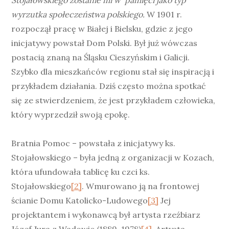
Stojałowskiego zostanie mi w pamięci jako typ
wyrzutka społeczeństwa polskiego.
W 1901 r.
rozpoczął pracę w Białej i Bielsku, gdzie z jego
inicjatywy powstał Dom Polski. Był już wówczas
postacią znaną na Śląsku Cieszyńskim i Galicji.
Szybko dla mieszkańców regionu stał się inspiracją i
przykładem działania. Dziś często można spotkać
się ze stwierdzeniem, że jest przykładem człowieka,
który wyprzedził swoją epokę.
Bratnia Pomoc – powstała z inicjatywy ks.
Stojałowskiego – była jedną z organizacji w Kozach,
która ufundowała tablicę ku czci ks.
Stojałowskiego
[2]
. Wmurowano ją na frontowej
ścianie Domu Katolicko-Ludowego
[3]
Jej
projektantem i wykonawcą był artysta rzeźbiarz