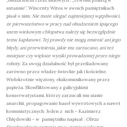
„budzicielem rzesz ludowych”, „rewolucjonistą w
sutannie”. Wincenty Witos w swoich pamiętnikach
pisał o nim:
Nie może ulegać najmniejszej wątpliwości,
że pierwszeństwo w pracy nad obudzeniem śpiącego
snem wiekowym chłopstwa należy się bezwzględnie
temu kapłanowi. Tej prawdy nie mogą zmienić ani jego
błędy, ani przewinienia, jakie mu zarzucano, ani też
mniejsze czy większe wyniki prowadzonej przez niego
roboty
. Za swoją działalność był prześladowany
zarówno przez władze świeckie jak i kościelne.
Wielokrotnie więziony, ekskomunikowany przez
papieża. Skonfliktowany z galicyjskimi
konserwatystami, którzy zarzucali mu sianie
anarchii, propagowanie haseł wywrotowych a nawet
komunistycznych. Jeden z nich – Kazimierz
Chłędowski – w pamiętniku napisał :
Obraz