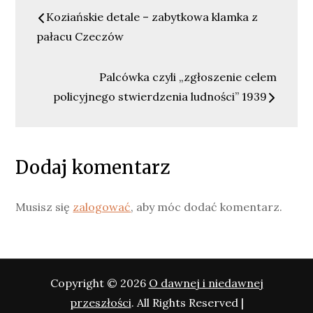
Nawigacja
Koziańskie detale – zabytkowa klamka z
wpisu
pałacu Czeczów
Palcówka czyli „zgłoszenie celem
policyjnego stwierdzenia ludności” 1939
Dodaj komentarz
Musisz się
zalogować
, aby móc dodać komentarz.
Copyright © 2026
O dawnej i niedawnej
przeszłości
. All Rights Reserved |