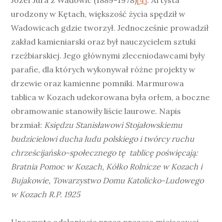
Józef Jura z Wadowic (1889-1978)
[4]
. Artysta
urodzony w Kętach, większość życia spędził w
Wadowicach gdzie tworzył. Jednocześnie prowadził
zakład kamieniarski oraz był nauczycielem sztuki
rzeźbiarskiej. Jego głównymi zleceniodawcami były
parafie, dla których wykonywał różne projekty w
drzewie oraz kamienne pomniki. Marmurowa
tablica w Kozach udekorowana była orłem, a boczne
obramowanie stanowiły liście laurowe. Napis
brzmiał:
Księdzu Stanisławowi Stojałowskiemu
budzicielowi ducha ludu polskiego i twórcy ruchu
chrześcijańsko-społecznego tę tablicę poświęcają:
Bratnia Pomoc w Kozach, Kółko Rolnicze w Kozach i
Bujakowie, Towarzystwo Domu Katolicko-Ludowego
w Kozach R.P. 1925