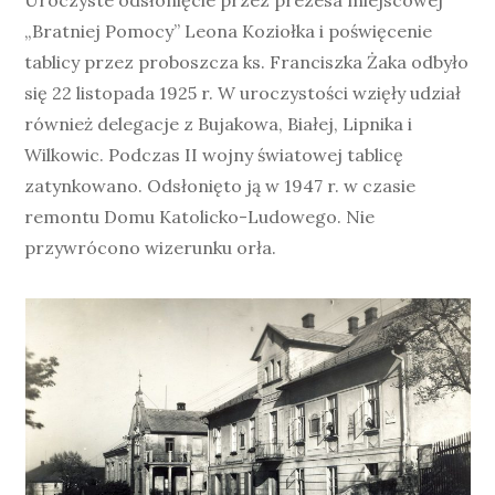
Uroczyste odsłonięcie przez prezesa miejscowej
„Bratniej Pomocy” Leona Koziołka i poświęcenie
tablicy przez proboszcza ks. Franciszka Żaka odbyło
się 22 listopada 1925 r. W uroczystości wzięły udział
również delegacje z Bujakowa, Białej, Lipnika i
Wilkowic. Podczas II wojny światowej tablicę
zatynkowano. Odsłonięto ją w 1947 r. w czasie
remontu Domu Katolicko-Ludowego. Nie
przywrócono wizerunku orła.