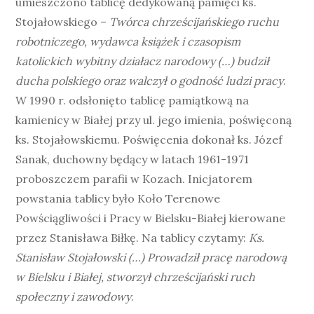
umieszczono tablicę dedykowaną pamięci ks.
Stojałowskiego –
Twórca chrześcijańskiego ruchu
robotniczego, wydawca książek i czasopism
katolickich wybitny działacz narodowy (…) budził
ducha polskiego oraz walczył o godność ludzi pracy
.
W 1990 r. odsłonięto tablicę pamiątkową na
kamienicy w Białej przy ul. jego imienia, poświęconą
ks. Stojałowskiemu. Poświęcenia dokonał ks. Józef
Sanak, duchowny będący w latach 1961-1971
proboszczem parafii w Kozach. Inicjatorem
powstania tablicy było Koło Terenowe
Powściągliwości i Pracy w Bielsku-Białej kierowane
przez Stanisława Biłkę. Na tablicy czytamy:
Ks.
Stanisław Stojałowski (…) Prowadził pracę narodową
w Bielsku i Białej, stworzył chrześcijański ruch
społeczny i zawodowy
.