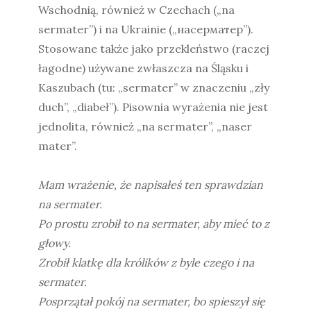
Wschodnią, również w Czechach („na
sermater”) i na Ukrainie („насерматер”).
Stosowane także jako przekleństwo (raczej
łagodne) używane zwłaszcza na Śląsku i
Kaszubach (tu: „sermater” w znaczeniu „zły
duch”, „diabeł”). Pisownia wyrażenia nie jest
jednolita, również „na sermater”, „naser
mater”.
Mam wrażenie, że napisałeś ten sprawdzian
na sermater.
Po prostu zrobił to na sermater, aby mieć to z
głowy.
Zrobił klatkę dla królików z byle czego i na
sermater.
Posprzątał pokój na sermater, bo spieszył się