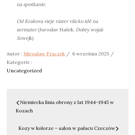
na spotkanie.
Od Krakova vieje viater všicko idě na
sermater
(Jaroslav Hašek,
Dobry wojak
Szwej
k)
Posted
Kategor
Autor :
Mirosław Frączek
6 września 2025
on
:
Kategorie :
Uncategorized
Nawigacja
Niemiecka linia obrony z lat 1944-1945 w
wpisu
Kozach
Kozy w kolorze – salon w pałacu Czeczów