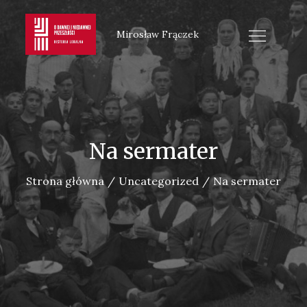
Skip
to
Mirosław Frączek
content
Na sermater
Strona główna
Uncategorized
Na sermater