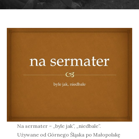
Na sermater – „byle jak”, „niedbale”.
Używane od Górnego Śląska po Małopolskę