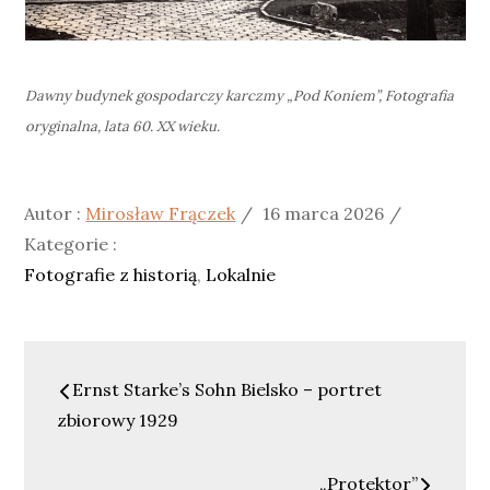
Dawny budynek gospodarczy karczmy „Pod Koniem”,
Fotografia
oryginalna, lata 60. XX wieku.
Posted
Kategori
Autor :
Mirosław Frączek
16 marca 2026
on
:
Kategorie :
Fotografie z historią
Lokalnie
Nawigacja
Ernst Starke’s Sohn Bielsko – portret
wpisu
zbiorowy 1929
„Protektor”