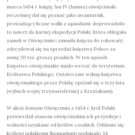
marca 1454 r. książę Jan IV (Janusz) oświęcimski
(wcześniej dał się poznać jako awanturnik,
prowadzący liczne walki z sąsiadami; doprowadziło
to nawet do karnej ekspedycji Polski, która oblegała
zamek w Oświęcimiu i zmusiła księcia do rokowań)
zdecydował się na sprzedaż księstwa Polsce za
sumę 20 tys. groszy praskich. W ten sposób
Księstwo oświęcimskie miało wrócić do terytorium
Królestwa Polskiego. Ostatecznie wykup księstwa
oświęcimskiego przez Polskę opóźnił się o trzy lata
(wybuch wojny trzynastoletniej z Krzyżakami).
W akcie lennym Oświęcimia z 1454 r. król Polski
potwierdził stanom oświęcimskim ich przywileje i
wolności uzyskane od królów czeskich. Oddanie się
królowi polskiemu (homagium) podpisało 34