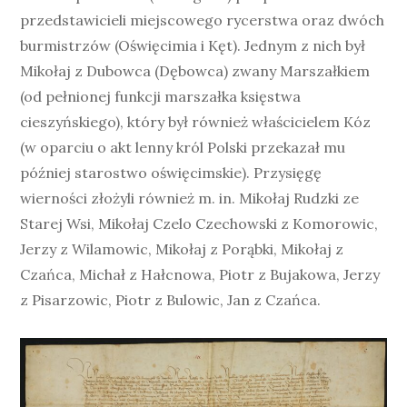
przedstawicieli miejscowego rycerstwa oraz dwóch
burmistrzów (Oświęcimia i Kęt). Jednym z nich był
Mikołaj z Dubowca (Dębowca) zwany Marszałkiem
(od pełnionej funkcji marszałka księstwa
cieszyńskiego), który był również właścicielem Kóz
(w oparciu o akt lenny król Polski przekazał mu
później starostwo oświęcimskie). Przysięgę
wierności złożyli również m. in. Mikołaj Rudzki ze
Starej Wsi, Mikołaj Czelo Czechowski z Komorowic,
Jerzy z Wilamowic, Mikołaj z Porąbki, Mikołaj z
Czańca, Michał z Hałcnowa, Piotr z Bujakowa, Jerzy
z Pisarzowic, Piotr z Bulowic, Jan z Czańca.