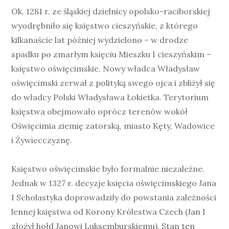
Ok. 1281 r. ze śląskiej dzielnicy opolsko-raciborskiej
wyodrębniło się księstwo cieszyńskie, z którego
kilkanaście lat później wydzielono – w drodze
spadku po zmarłym księciu Mieszku I cieszyńskim –
księstwo oświęcimskie. Nowy władca Władysław
oświęcimski zerwał z polityką swego ojca i zbliżył się
do władcy Polski Władysława Łokietka. Terytorium
księstwa obejmowało oprócz terenów wokół
Oświęcimia ziemię zatorską, miasto Kęty, Wadowice
i Żywiecczyznę.
Księstwo oświęcimskie było formalnie niezależne.
Jednak w 1327 r. decyzje księcia oświęcimskiego Jana
I Scholastyka doprowadziły do powstania zależności
lennej księstwa od Korony Królestwa Czech (Jan I
złożył hołd Janowi Luksemburskiemu). Stan ten