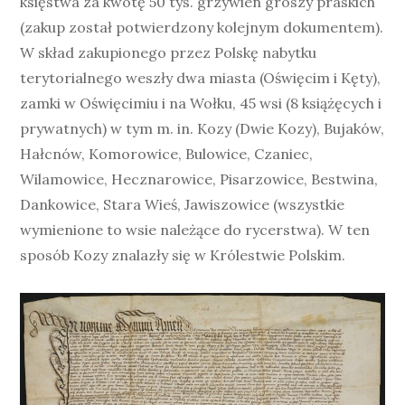
księstwa za kwotę 50 tys. grzywien groszy praskich
(zakup został potwierdzony kolejnym dokumentem).
W skład zakupionego przez Polskę nabytku
terytorialnego weszły dwa miasta (Oświęcim i Kęty),
zamki w Oświęcimiu i na Wołku, 45 wsi (8 książęcych i
prywatnych) w tym m. in. Kozy (Dwie Kozy), Bujaków,
Hałcnów, Komorowice, Bulowice, Czaniec,
Wilamowice, Hecznarowice, Pisarzowice, Bestwina,
Dankowice, Stara Wieś, Jawiszowice (wszystkie
wymienione to wsie należące do rycerstwa). W ten
sposób Kozy znalazły się w Królestwie Polskim.