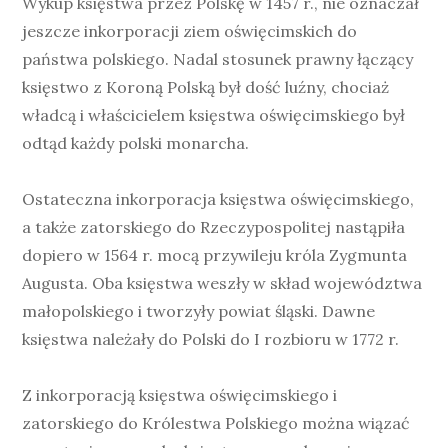
Wykup księstwa przez Polskę w 1457 r., nie oznaczał
jeszcze inkorporacji ziem oświęcimskich do
państwa polskiego. Nadal stosunek prawny łączący
księstwo z Koroną Polską był dość luźny, chociaż
władcą i właścicielem księstwa oświęcimskiego był
odtąd każdy polski monarcha.
Ostateczna inkorporacja księstwa oświęcimskiego,
a także zatorskiego do Rzeczypospolitej nastąpiła
dopiero w 1564 r. mocą przywileju króla Zygmunta
Augusta. Oba księstwa weszły w skład województwa
małopolskiego i tworzyły powiat śląski. Dawne
księstwa należały do Polski do I rozbioru w 1772 r.
Z inkorporacją księstwa oświęcimskiego i
zatorskiego do Królestwa Polskiego można wiązać