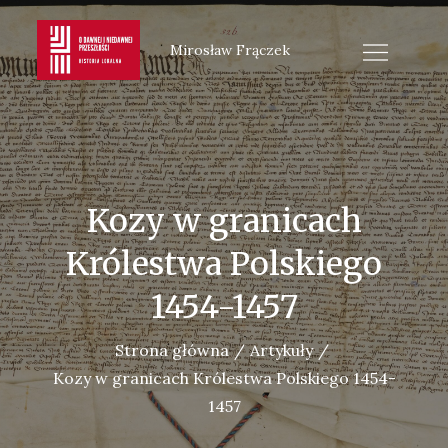
Skip
to
Mirosław Frączek
content
Kozy w granicach
Królestwa Polskiego
1454-1457
Strona główna
Artykuły
Kozy w granicach Królestwa Polskiego 1454-
1457