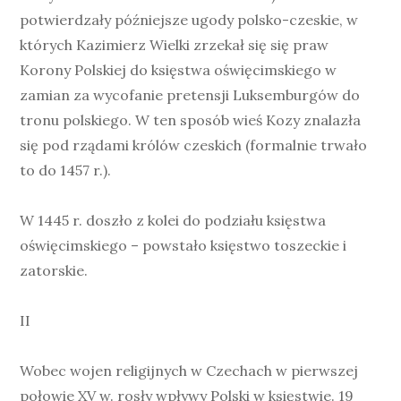
potwierdzały późniejsze ugody polsko-czeskie, w
których Kazimierz Wielki zrzekał się się praw
Korony Polskiej do księstwa oświęcimskiego w
zamian za wycofanie pretensji Luksemburgów do
tronu polskiego. W ten sposób wieś Kozy znalazła
się pod rządami królów czeskich (formalnie trwało
to do 1457 r.).
W 1445 r. doszło z kolei do podziału księstwa
oświęcimskiego – powstało księstwo toszeckie i
zatorskie.
II
Wobec wojen religijnych w Czechach w pierwszej
połowie XV w. rosły wpływy Polski w księstwie. 19