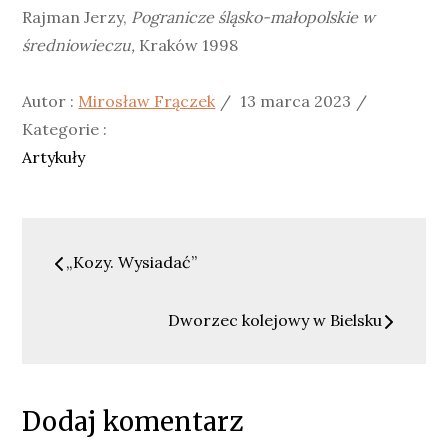
Rajman Jerzy,
Pogranicze śląsko-małopolskie w
średniowieczu,
Kraków 1998
Posted
Kategori
Autor :
Mirosław Frączek
13 marca 2023
on
:
Kategorie :
Artykuły
Nawigacja
„Kozy. Wysiadać”
wpisu
Dworzec kolejowy w Bielsku
Dodaj komentarz