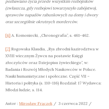
pozbawiano życia przede wszystkim rozbójników
(zwłaszcza, gdy rozbojowi towarzyszyło zabójstwo),
sprawców napadów rabunkowych na domy i dwory
oraz szczególnie okrutnych morderców.
[6]
A. Komoniecki, „Chronografia”, s. 461-462.
[7]
Rogowska Klaudia, „Rys zbrodni kazirodztwa w
XVIII wiecznym Żywcu na postawie Księgi
złoczyńców oraz Dziejopisu żywieckiego”, w:
Badania i Rozwój Młodych Naukowców w Polsce.
Nauki humanistyczne i społeczne. Część VII –
Historia i polityka (s. 110-116) Rozdział: 17 Wydawca:
Młodzi ludzie, s. 114.
Posted
Kategor
Autor :
Mirosław Frączek
3 czerwca 2022