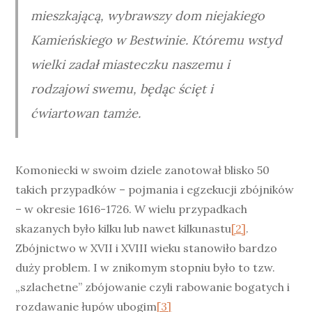
mieszkającą, wybrawszy dom niejakiego
Kamieńskiego w Bestwinie. Któremu wstyd
wielki zadał miasteczku naszemu i
rodzajowi swemu, będąc ścięt i
ćwiartowan tamże.
Komoniecki w swoim dziele zanotował blisko 50
takich przypadków – pojmania i egzekucji zbójników
– w okresie 1616-1726. W wielu przypadkach
skazanych było kilku lub nawet kilkunastu
[2]
.
Zbójnictwo w XVII i XVIII wieku stanowiło bardzo
duży problem. I w znikomym stopniu było to tzw.
„szlachetne” zbójowanie czyli rabowanie bogatych i
rozdawanie łupów ubogim
[3]