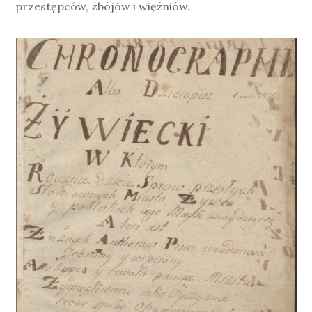
przestępców, zbójów i więźniów.