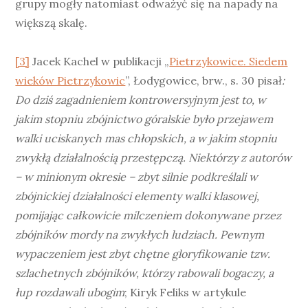
grupy mogły natomiast odważyć się na napady na
większą skalę.
[3]
Jacek Kachel w publikacji „
Pietrzykowice. Siedem
wieków Pietrzykowic
”, Łodygowice, brw., s. 30 pisał
:
Do dziś zagadnieniem kontrowersyjnym jest to, w
jakim stopniu zbójnictwo góralskie było przejawem
walki uciskanych mas chłopskich, a w jakim stopniu
zwykłą działalnością przestępczą. Niektórzy z autorów
– w minionym okresie – zbyt silnie podkreślali w
zbójnickiej działalności elementy walki klasowej,
pomijając całkowicie milczeniem dokonywane przez
zbójników mordy na zwykłych ludziach. Pewnym
wypaczeniem jest zbyt chętne gloryfikowanie tzw.
szlachetnych zbójników, którzy rabowali bogaczy, a
łup rozdawali ubogim
; Kiryk Feliks w artykule