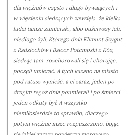
dla więźniów często i długo bywających i
w więzieniu siedzących zawzięła, że kielka
ludzi tamże zumierało, albo puściwszy ich,
niedługo żyli. Którego dnia Klimunt Szygut
z Radziechów i Balcer Potempski z Kóz,
siedząc tam, rozchorowali się i chorując,
poczęli umierać. A tych kazano na miasto
pod ratusz wynieść, a ci zaraz, jeden po
drugim tegoż dnia poumierali i po śmierci
jeden odkuty był. A wszystko
niemiłosierdzie to sprawiło, dlaczego
potym więźnie insze rozpuszczono, bojąc
się jakiej zarazy powietrza morowego.