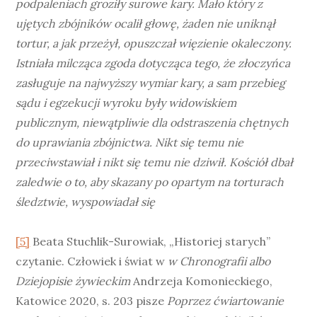
podpaleniach groziły surowe kary. Mało który z
ujętych zbójników ocalił głowę, żaden nie uniknął
tortur, a jak przeżył, opuszczał więzienie okaleczony.
Istniała milcząca zgoda dotycząca tego, że złoczyńca
zasługuje na najwyższy wymiar kary, a sam przebieg
sądu i egzekucji wyroku były widowiskiem
publicznym, niewątpliwie dla odstraszenia chętnych
do uprawiania zbójnictwa. Nikt się temu nie
przeciwstawiał i nikt się temu nie dziwił. Kościół dbał
zaledwie o to, aby skazany po opartym na torturach
śledztwie, wyspowiadał się
[5]
Beata Stuchlik-Surowiak, „Historiej starych”
czytanie. Człowiek i świat w
w Chronografii albo
Dziejopisie żywieckim
Andrzeja Komonieckiego,
Katowice 2020, s. 203 pisze
Poprzez ćwiartowanie