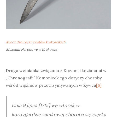
Miecz dwuręczny katów krakowskich
Muzeum Narodowe w Krakowie
Druga wzmianka związana z Kozami i kozianami w
„Chronografii” Komonieckiego dotyczy choroby
wśród więźniów przetrzymywanych w Żywcu
[6]
Dnia 9 lipca [1715] we wtorek w
kordygardzie zamkowej choroba się ciężka