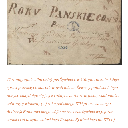
Chronographia albo dziejopis Żywiecki, w którym rocznie dzieje
spraw przeszłych starodawnych miasta Żywca y pobliskich iego
mieysc znayduiąc się […] z różnych authorów, pism, wiadomości
zebrany y wipisany […] roku pańskiego 1704 przez sławnego
Andrzeja Komonieckiego wójta na ten czas żywieckiego [oraz
zapiski i akta sądu wołoskiego Związku Żywieckiego do 1774 r.]