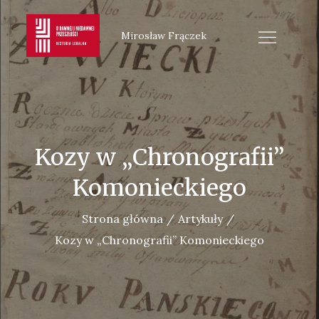
Skip
to
Mirosław Frączek
content
Kozy w „Chronografii”
Komonieckiego
Strona główna
Artykuły
Kozy w „Chronografii” Komonieckiego