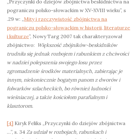
„Przyczynki do dziejów zbójnictwa beskidnictwa na
pograniczu polsko-słowackim w XV-XVIII wieku”, s
.29 w: „
Mity i rzeczywistość zbójnictwa na
pograniczu polsko-słowackim w historii, literaturze
i kulturze
”, Nowy Targ 2007 tak charakteryzował
zbójnictwo:
Większość zbójników-beskidników
trudniła się jednak rozbojem i rabunkiem z chciwości
w nadziei polepszenia swojego losu przez
zgromadzenie środków materialnych, zabierając je
innym, niekoniecznie bogatym panom z dworów i
folwarków szlacheckich, bo również ludności
wieśniaczej, a także kościołom parafialnym i
klasztorom.
[4]
Kiryk Feliks „Przyczynki do dziejów zbójnictwa
…”, s. 34
Za udział w rozbojach, rabunkach i