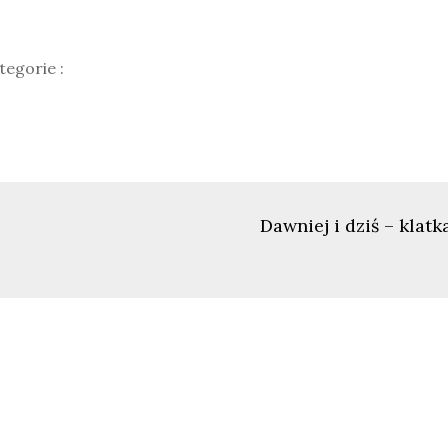
tegorie
tegorie :
Dawniej i dziś – kla