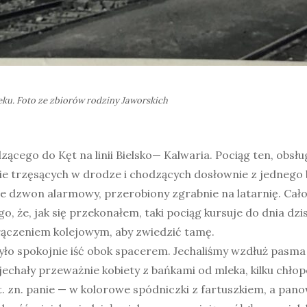
ieku. Foto ze zbiorów rodziny Jaworskich
zącego do Kęt na linii Bielsko— Kalwaria. Pociąg ten, obsług
e trzęsących w drodze i chodzących dosłownie z jednego b
e dzwon alarmowy, przerobiony zgrabnie na latarnię. Cało
, że, jak się przekonałem, taki pociąg kursuje do dnia dz
ączeniem kolejowym, aby zwiedzić tamę.
było spokojnie iść obok spacerem. Jechaliśmy wzdłuż pasma
echały przeważnie kobiety z bańkami od mleka, kilku chłopó
, t. zn. panie — w kolorowe spódniczki z fartuszkiem, a pa