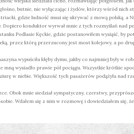
dność wiejska siedziała cicho, rozmawiając półgłosem, jak 
u głośno, butnie, nie wyłączając i żydów, którzy wśród nich 
ustriacki, gdzie ludność musi się ukrywać z mową polską, 
 Dopiero konduktor wyrwał mnie z tych rozmyślań nad pene
tanku Podlasie Kęckie, gdzie postanowiłem wysiąść, by po
eką, przez którą przerzucony jest most kolejowy, a po drug
maszyna wypuściła kłęby dymu, jakby co najmniej były w ro
ze mną wysiadło prawie pół pociągu. Wszystkie krótkie spo
ziurę w niebie. Większość tych pasażerów podążyła nad rzek
e. Obok mnie siedział sympatyczny, czerstwy, przyprószon
osobie. Wdałem się z nim w rozmowę i dowiedziałem się, że