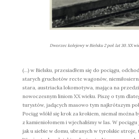
Dworzec kolejowy w Bielsku 2 poł. lat 30. XX w
(…) w Bielsku, przesiadłem się do pociągu, odchod
starych gruchotów recte wagonów, niemiłosierni
stara, austriacka lokomotywa, mająca na przedzi
nowoczesnym liniom XX wieku. Piszę o tym dlatego
turystów, jadących masowo tym najkrótszym poł
Pociąg wlókł się krok za krokiem, niemal można 
z kamieniołomem i wjechaliśmy w las. W pociągu j
jak u siebie w domu, ubranych w tyrolskie stroje