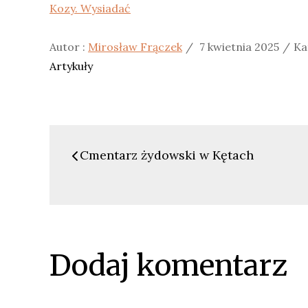
Kozy. Wysiadać
Posted
Ka
Autor :
Mirosław Frączek
7 kwietnia 2025
Ka
on
:
Artykuły
Nawigacja
Cmentarz żydowski w Kętach
wpisu
Dodaj komentarz