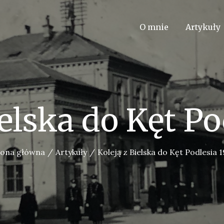
O mnie
Artykuły
ielska do Kęt Po
rona główna
Artykuły
Koleją z Bielska do Kęt Podlesia 