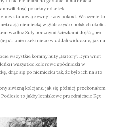
by tu nic nie miała do gadania, a natomiast
stanowili dość pokaźny odsetek.
a Niemcy stanowią zewnętrzny pokost. Wrażenie to
tracją niemiecką w głąb czysto polskich okolic.
tem wzdłuż Soły bocznymi ścieżkami dojść „per
iej stronie rzeki nieco w oddali widoczne, jak na
bocie wszystkie kominy huty „Batory“. Dym wnet
deńki i wszystkie kolorowe spódniczki w
ę, drąc się po niemiecku tak, że było ich na sto
y siwizną kolejarz, jak się później przekonałem,
 Podlesie to jakby letniskowe przedmieście Kęt