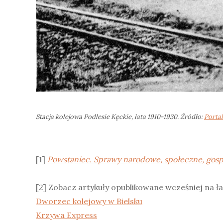
Stacja kolejowa Podlesie Kęckie, lata 1910-1930. Źródło:
Porta
[1]
Powstaniec. Sprawy narodowe, społeczne, gosp
[2] Zobacz artykuły opublikowane wcześniej na ła
Dworzec kolejowy w Bielsku
Krzywa Express