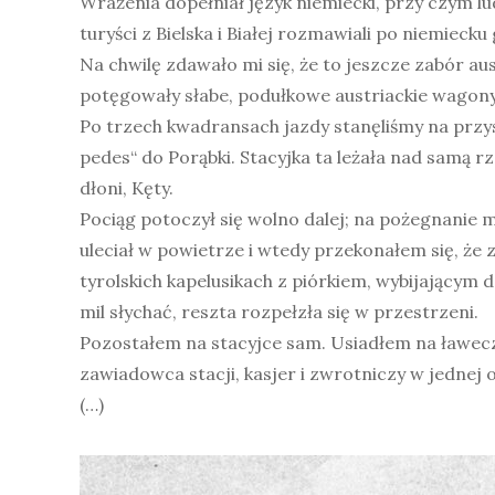
Wrażenia dopełniał język niemiecki, przy czym lu
turyści z Bielska i Białej rozmawiali po niemieck
Na chwilę zdawało mi się, że to jeszcze zabór a
potęgowały słabe, podułkowe austriackie wagony.
Po trzech kwadransach jazdy stanęliśmy na przys
pedes“ do Porąbki. Stacyjka ta leżała nad samą rz
dłoni, Kęty.
Pociąg potoczył się wolno dalej; na pożegnanie 
uleciał w powietrze i wtedy przekonałem się, że 
tyrolskich kapelusikach z piórkiem, wybijającym d
mil słychać, reszta rozpełzła się w przestrzeni.
Pozostałem na stacyjce sam. Usiadłem na ławeczc
zawiadowca stacji, kasjer i zwrotniczy w jednej 
(…)