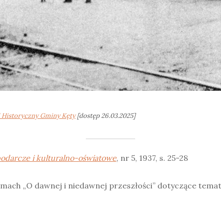
l Historyczny Gminy Kęty
[dostęp 26.03.2025]
odarcze i kulturalno-oświatowe
, nr 5, 1937, s. 25-28
mach „O dawnej i niedawnej przeszłości” dotyczące tematu k