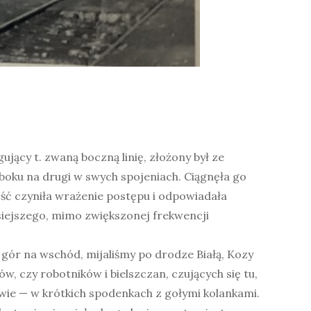
ujący t. zwaną boczną linię, złożony był ze
oku na drugi w swych spojeniach. Ciągnęła go
ść czyniła wrażenie postępu i odpowiadała
isiejszego, mimo zwiększonej frekwencji
 gór na wschód, mijaliśmy po drodze Białą, Kozy
w, czy robotników i bielszczan, czujących się tu,
nowie — w krótkich spodenkach z gołymi kolankami.