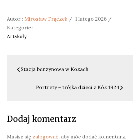
Posted
Kategorie
Autor :
Mirosław Frączek
1 lutego 2026
on
:
Kategorie :
Artykuły
Nawigacja
Stacja benzynowa w Kozach
wpisu
Portrety – trójka dzieci z Kóz 1924
Dodaj komentarz
Musisz się
zalogować
, aby móc dodać komentarz.