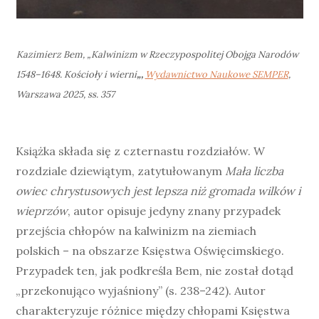
Kazimierz Bem, „
Kalwinizm w Rzeczypospolitej Obojga Narodów
1548–1648. Kościoły i wierni
„,
Wydawnictwo Naukowe SEMPER
,
Warszawa 2025, ss. 357
Książka składa się z czternastu rozdziałów. W
rozdziale dziewiątym, zatytułowanym
Mała liczba
owiec chrystusowych jest lepsza niż gromada wilków i
wieprzów
, autor opisuje jedyny znany przypadek
przejścia chłopów na kalwinizm na ziemiach
polskich – na obszarze Księstwa Oświęcimskiego.
Przypadek ten, jak podkreśla Bem, nie został dotąd
„przekonująco wyjaśniony” (s. 238–242). Autor
charakteryzuje różnice między chłopami Księstwa