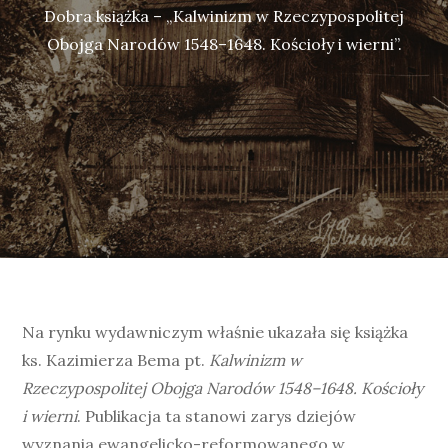
Dobra książka – „Kalwinizm w Rzeczypospolitej
Obojga Narodów 1548–1648. Kościoły i wierni”.
Na rynku wydawniczym właśnie ukazała się książka
ks. Kazimierza Bema pt.
Kalwinizm w
Rzeczypospolitej Obojga Narodów 1548–1648. Kościoły
i wierni
.
Publikacja ta stanowi zarys dziejów
wyznania ewangelicko-reformowanego w