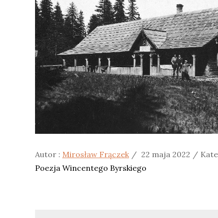
Posted
Kate
Autor :
Mirosław Frączek
22 maja 2022
Kate
on
:
Poezja Wincentego Byrskiego