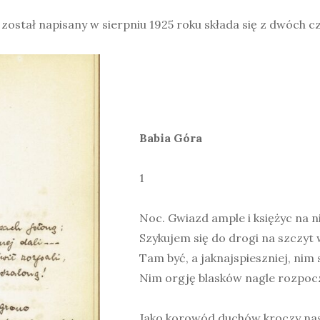
 został napisany w sierpniu 1925 roku składa się z dwóch cz
Babia Góra
1
Noc. Gwiazd ample i księżyc na n
Szykujem się do drogi na szczyt 
Tam być, a jaknajspieszniej, nim s
Nim orgję blasków nagle rozpocz
Jako korowód duchów kroczy na