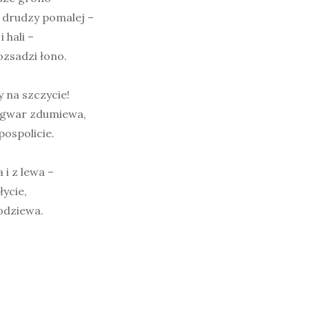
 drudzy pomalej –
 hali –
ozsadzi łono.
y na szczycie!
n gwar zdumiewa,
ospolicie.
 i z lewa –
łycie,
podziewa.