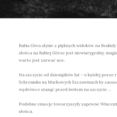
Babia Góra słynie z pięknych widoków na Beskid
słońca na Babiej Górze jest niewiarygodny, magi
warto jest zarwać noc.
Na szczycie od dziesiątków lat – o każdej porze 
Schronisku na Markowych Szczawinach by zaoszczę
wędrówce stanąć przed świtem na szczycie …
Podobne emocje towarzyszyły zapewne Wincentem
słońca.