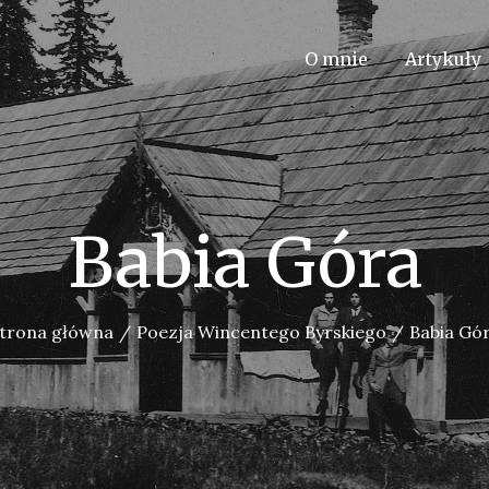
O mnie
Artykuły
Babia Góra
trona główna
Poezja Wincentego Byrskiego
Babia Gó