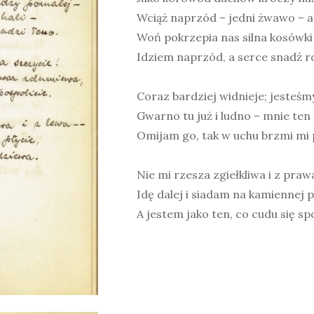
Wciąż naprzód – jedni żwawo – a
Woń pokrzepia nas silna kosówki i
Idziem naprzód, a serce snadź r
Coraz bardziej widnieje; jesteśm
Gwarno tu już i ludno – mnie te
Omijam go, tak w uchu brzmi mi p
Nie mi rzesza zgiełkliwa i z prawa
Idę dalej i siadam na kamiennej p
A jestem jako ten, co cudu się s