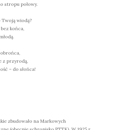
o stropu połowy.
ę Twoją wiodą?
 bez końca,
młodą.
i obrońca,
 z przyrodą,
ość – do słońca!
skie zbudowało na Markowych
zne (obecnie schronisko PTTK). W 1925 r.