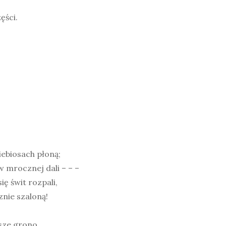
ęści.
iebiosach płoną;
w mrocznej dali – – –
ię świt rozpali,
nie szaloną!
sze grono