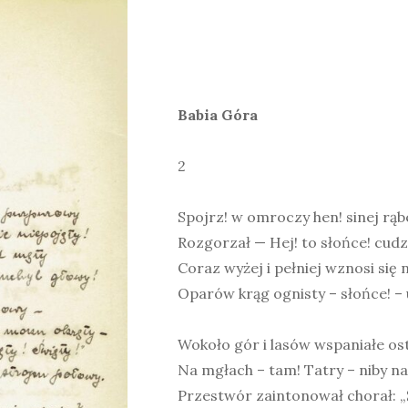
Babia Góra
2
Spojrz! w omroczy hen! sinej rą
Rozgorzał — Hej! to słońce! cudz
Coraz wyżej i pełniej wznosi się
Oparów krąg ognisty – słońce! – 
Wokoło gór i lasów wspaniałe os
Na mgłach – tam! Tatry – niby n
Przestwór zaintonował chorał: „Ś