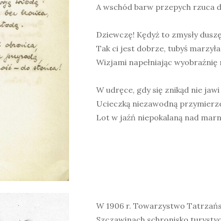
A wschód barw przepych rzuca d
Dziewczę! Kędyż to zmysły dusz
Tak ci jest dobrze, tubyś marzyła
Wizjami napełniając wyobraźnię 
W udręce, gdy się znikąd nie jaw
Ucieczką niezawodną przymierze
Lot w jaźń niepokalaną nad marn
W 1906 r. Towarzystwo Tatrzań
Szczawinach schronisko turystyc