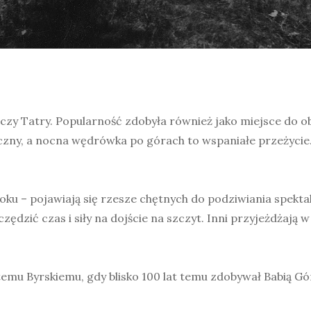
y czy Tatry. Popularność zdobyła również jako miejsce do
czny, a nocna wędrówka po górach to wspaniałe przeżycie.
roku – pojawiają się rzesze chętnych do podziwiania spekta
dzić czas i siły na dojście na szczyt. Inni przyjeżdżają 
u Byrskiemu, gdy blisko 100 lat temu zdobywał Babią Gó