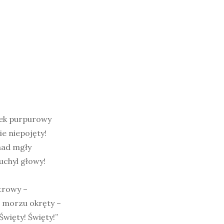
bek purpurowy
ie niepojęty!
 nad mgły
uchyl głowy!
trowy –
a morzu okręty –
więty! Święty!”