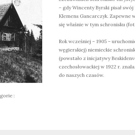
– gdy Wincenty Byrski pisał swó
Klemens Gancarczyk. Zapewne w
się właśnie w tym schronisku (fo
Rok wcześniej – 1905 – uruchom
węgierskiej) niemieckie schronis
(powstało z inicjatywy Beskidenv
czechosłowackiej w 1922 r. znala
do naszych czasów.
gorie
gorie :