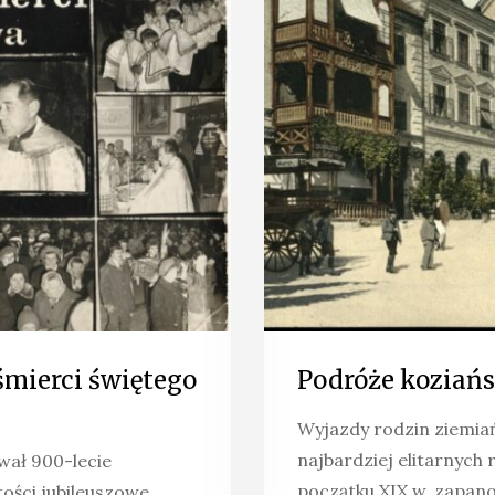
śmierci świętego
Podróże koziań
Wyjazdy rodzin ziemiań
najbardziej elitarnych
ował 900-lecie
początku XIX w. zapano
tości jubileuszowe