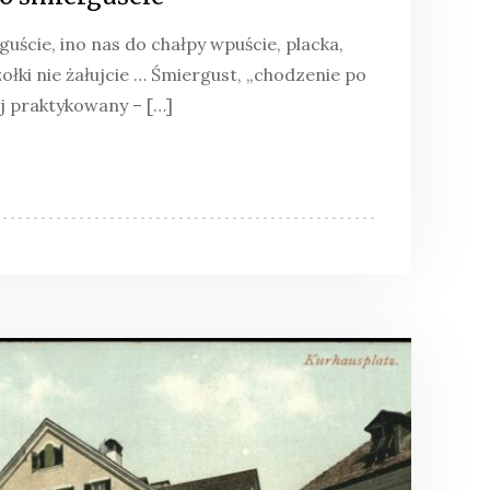
guście, ino nas do chałpy wpuście, placka,
zołki nie żałujcie … Śmiergust, „chodzenie po
j praktykowany – […]