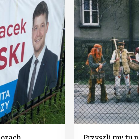
Kozach
Przyszli my tu 