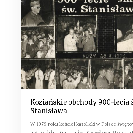
Koziańskie obchody 900-lecia 
Stanisława
W 1979 roku kościół katolicki w Polsce święt
męczeńskiej śmierci św. Stanisława. Uroczys