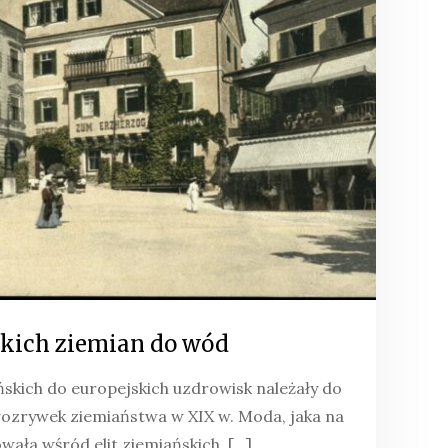
skich ziemian do wód
skich do europejskich uzdrowisk należały do
 rozrywek ziemiaństwa w XIX w. Moda, jaka na
wała wśród elit ziemiańskich, […]