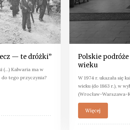
ecz — te dróżki”
Polskie podróże 
wieku
ki (…) Kalwaria ma w
ę do tego przyczynia?
W 1974 r. ukazała się ks
wieku (do 1863 r.), w w
(Wrocław-Warszawa-K
Więcej