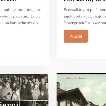
 mało „emocjonujące”,
Przyszli my tu po śmier
 wybory parlamentarne
jajek podarujcie, a gor
nia na kandydatów do
śmierguście” to zwycza
Więcej