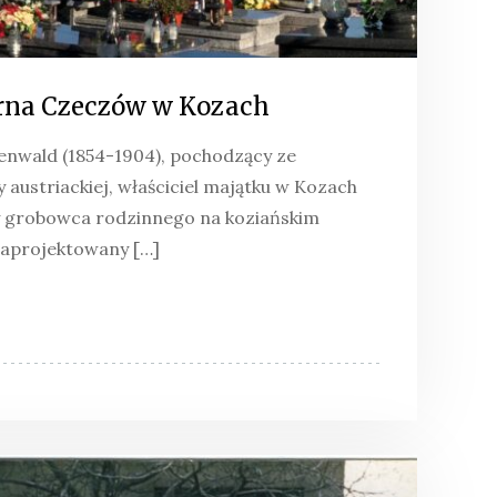
rna Czeczów w Kozach
nwald (1854-1904), pochodzący ze
 austriackiej, właściciel majątku w Kozach
y grobowca rodzinnego na koziańskim
zaprojektowany […]