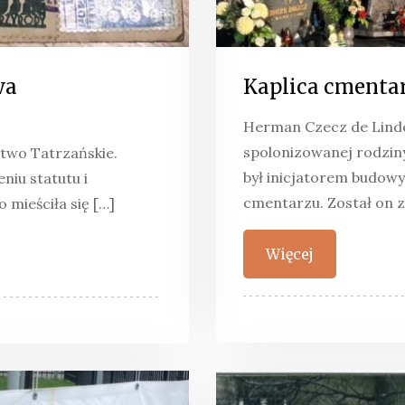
wa
Kaplica cmenta
Herman Czecz de Linde
spolonizowanej rodziny
stwo Tatrzańskie.
był inicjatorem budow
niu statutu i
cmentarzu. Został on 
 mieściła się […]
Więcej