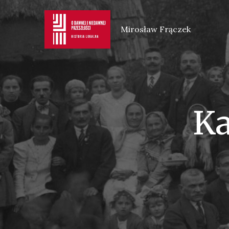
Skip
to
Mirosław Frączek
content
Ka