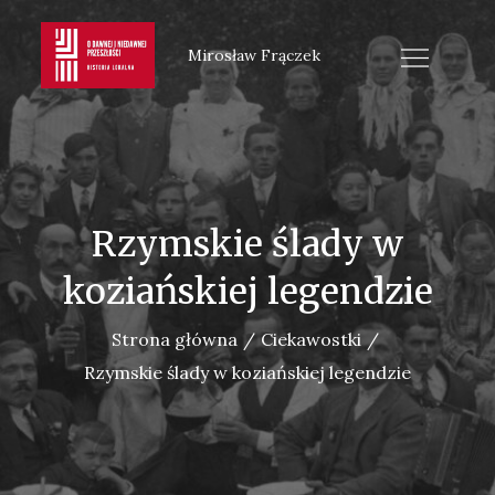
Skip
to
Mirosław Frączek
content
Rzymskie ślady w
koziańskiej legendzie
Strona główna
Ciekawostki
Rzymskie ślady w koziańskiej legendzie