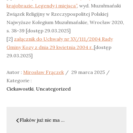
krajobrazie. Legendy i miejsca”
, wyd. Muzułmański
Związek Religijny w Rzeczypospolitej Polskiej
Najwyższe Kolegium Muzułmańskie, Wrocław 2020,
s. 38-39 [dostęp 29.03.2025]
[2]
załącznik do Uchwały nr XV/111/2004 Rady
Gminy Kozy z dnia 29 kwietnia 2004 r.
[dostęp
29.03.2025]
Posted
Kategori
Autor :
Mirosław Frączek
29 marca 2025
on
:
Kategorie :
Ciekawostki
Uncategorized
Nawigacja
Flaków już nie ma …
wpisu