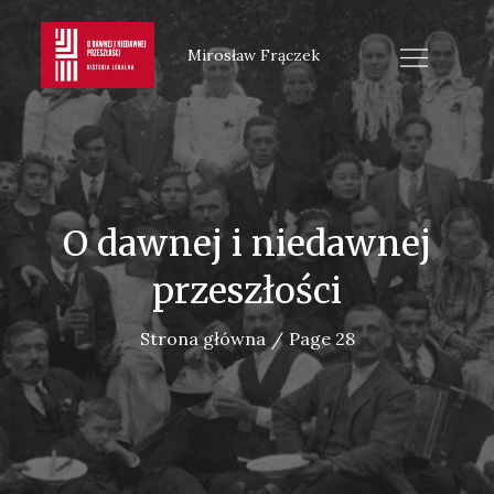
Skip
to
Mirosław Frączek
content
O dawnej i niedawnej
przeszłości
Strona główna
Page 28